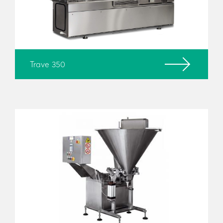
αποκλειστικά με σαλάτες με μαγιονέζα, είτε και με
φυλλώδεις σαλάτες.
Προσφέρετε ποιότητα και
ασφάλεια στους καταναλωτές μέσα από
πιστοποιημένα μηχανήματα, πάντα χρησιμοποιώντας
περιέκτες με σεβασμό στο περιβάλλον
.
Trave 350