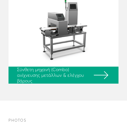
Σύνθετη μηχανή (Combo)
ανίχνευσης μετάλλων & ελέγχου
βάρους
PHOTOS