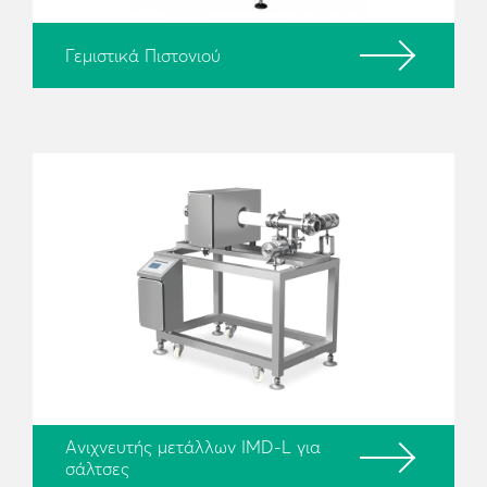
Γεμιστικά Πιστονιού
Ανιχνευτής μετάλλων IMD-L για
σάλτσες