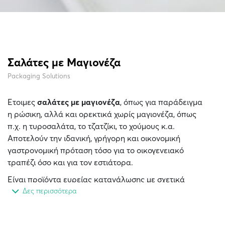
Σαλάτες με Μαγιονέζα
Packaging Solutions
Έτοιμες
σαλάτες με μαγιονέζα
, όπως για παράδειγμα
η ρώσικη, αλλά και ορεκτικά χωρίς μαγιονέζα, όπως
π.χ. η τυροσαλάτα, το τζατζίκι, το χούμους κ.α.
Αποτελούν την ιδανική, γρήγορη και οικονομική
γαστρονομική πρόταση τόσο για το οικογενειακό
τραπέζι όσο και για τον εστιάτορα.
Είναι προϊόντα ευρείας κατανάλωσης με σχετικά
μικρή διάρκεια ζωής. Έχουν συγκεκριμένες
Δες περισσότερα
απαιτήσεις για τη δημιουργία, επεξεργασία και
αποθήκευσή τους στα ψυγεία των σουπερμάρκετ.