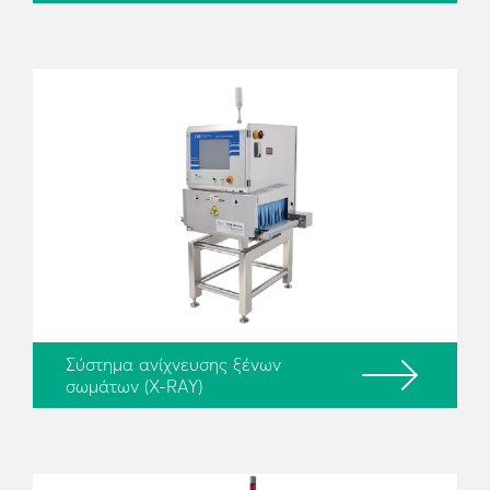
Σύστημα ανίχνευσης ξένων
σωμάτων (X-RAY)