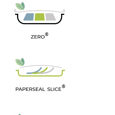
του εξοπλισμού της βιομηχανίας τροφίμων με
μηχανήματα συσκευασίας και επεξεργασίας αλλά και
αναλώσιμα υλικά συσκευασίας, μπορεί και
προσφέρει εξατομικευμένες λύσεις για όλες τις
παραγωγικές μονάδες, μικρής – μεσαίας- μεγάλης
δυναμικότητας.
Η
PMS HELLAS
προσφέρει ολοκληρωμένη παροχή
τεχνικής υποστήριξης (εκπαίδευση-ανταλλακτικά-
συντήρηση) αφού γνωρίζει πολύ καλά τι σημαίνει
βιομηχανική παραγωγή. Διαθέτει τεχνικό τμήμα
επανδρωμένο από εξειδικευμένους τεχνικούς που
προσφέρουν τις υπηρεσίες τους όλες τις ημέρες της
εβδομάδας.
Με ιδιαίτερη χαρά θα ανταποκριθούμε στο αίτημά
σας και θα σχεδιάσουμε μαζί την καλύτερη λύση που
θα είναι προσαρμοσμένη στις δικές σας ανάγκες.
Για περισσότερες πληροφορίες σχετικά με την