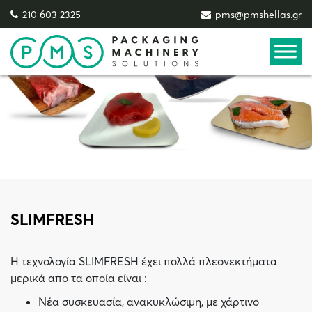
/
Platform Technology
/ SLIMFRESH
210 603 2325
pms@pmshellas.gr
SLIMFRESH
Η τεχνολογία SLIMFRESH έχει πολλά πλεονεκτήματα
μερικά απο τα οποία είναι :
Νέα συσκευασία, ανακυκλώσιμη, με χάρτινο