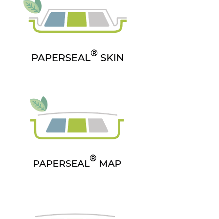
τεχνολογία SLIMFRESH πατήστε
ΕΔΩ
.