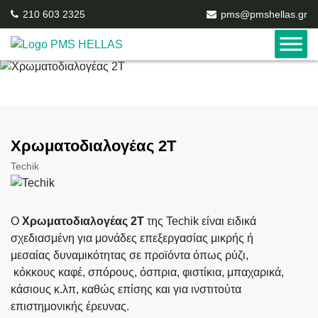
/
Συστήματα ελέγχου
/
Μηχανήματα Χρωματικής Διαλογής
210 603 2325
pms@pmshellas.gr
/ Χρωματοδιαλογέας 2T
Χρωματοδιαλογέας 2T
Techik
Ο
Χρωματοδιαλογέας 2T
της Techik είναι ειδικά
σχεδιασμένη για μονάδες επεξεργασίας μικρής ή
μεσαίας δυναμικότητας σε προϊόντα όπως ρύζι,
κόκκους καφέ, σπόρους, όσπρια, φιστίκια, μπαχαρικά,
κάσιους κ.λπ, καθώς επίσης και για ινστιτούτα
επιστημονικής έρευνας.