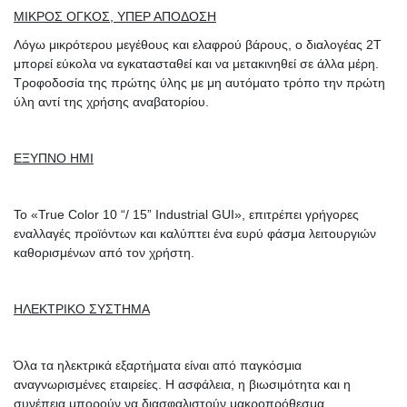
προσφέρει εξατομικευμένες λύσεις για όλες τις
ΜΙΚΡΟΣ ΟΓΚΟΣ, ΥΠΕΡ ΑΠΟΔΟΣΗ
παραγωγικές μονάδες, μικρής – μεσαίας- μεγάλης
Λόγω μικρότερου μεγέθους και ελαφρού βάρους, ο διαλογέας 2T
δυναμικότητας.
μπορεί εύκολα να εγκατασταθεί και να μετακινηθεί σε άλλα μέρη.
Η PMS HELLAS
προσφέρει ολοκληρωμένη παροχή
Τροφοδοσία της πρώτης ύλης με μη αυτόματο τρόπο την πρώτη
ύλη αντί της χρήσης αναβατορίου.
τεχνικής υποστήριξης (εκπαίδευση-ανταλλακτικά-
συντήρηση) αφού γνωρίζει πολύ καλά τι σημαίνει
βιομηχανική παραγωγή. Διαθέτει τεχνικό τμήμα
ΕΞΥΠΝΟ ΗΜΙ
επανδρωμένο από εξειδικευμένους τεχνικούς που
προσφέρουν τις υπηρεσίες τους όλες τις ημέρες της
εβδομάδας.
Το «True Color 10 “/ 15” Industrial GUI», επιτρέπει γρήγορες
εναλλαγές προϊόντων και καλύπτει ένα ευρύ φάσμα λειτουργιών
Με ιδιαίτερη χαρά θα ανταποκριθούμε στο αίτημά σας
καθορισμένων από τον χρήστη.
και θα σχεδιάσουμε μαζί την καλύτερη λύση που θα
είναι προσαρμοσμένη στις δικές σας ανάγκες.
ΗΛΕΚΤΡΙΚΟ ΣΥΣΤΗΜΑ
Για περισσότερες πληροφορίες μπορείτε να μεταβείτε
στo site του Οίκου
Techik
.
Όλα τα ηλεκτρικά εξαρτήματα είναι από παγκόσμια
αναγνωρισμένες εταιρείες. Η ασφάλεια, η βιωσιμότητα και η
συνέπεια μπορούν να διασφαλιστούν μακροπρόθεσμα.