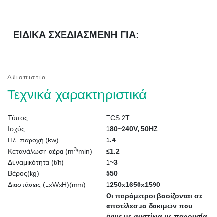
ΕΙΔΙΚΑ ΣΧΕΔΙΑΣΜΕΝΗ ΓΙΑ:
Αξιοπιστία
Τεχνικά χαρακτηριστικά
Τύπος
TCS 2T
Ισχύς
180~240V, 50HZ
Ηλ. παροχή (kw)
1.4
3
Κατανάλωση αέρα (m
/min)
≤1.2
Δυναμικότητα (t/h)
1~3
Βάρος(kg)
550
Διαστάσεις (LxWxH)(mm)
1250x1650x1590
Οι παράμετροι βασίζονται σε
αποτέλεσμα δοκιμών που
έγινε με φυστίκια με παρουσία