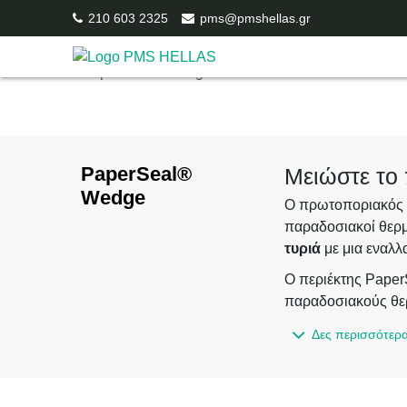
/
Platform Technology
/ PaperSeal® Wedge
210 603 2325
pms@pmshellas.gr
PaperSeal®
Μειώστε το 
Wedge
Ο πρωτοποριακός π
παραδοσιακοί θερμ
τυριά
με μια εναλλ
Ο περιέκτης Paper
παραδοσιακούς θε
Η συσκευασία προ
Δες περισσότερ
offset υψηλής ποιό
επίσης την ανάγκη γ
Ο πρωτοποριακός σ