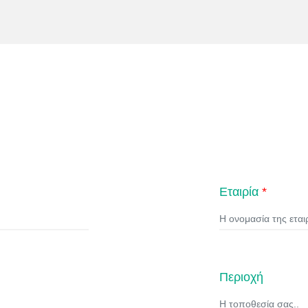
ητας.
οσφέρει ολοκληρωμένη παροχή τεχνικής υποστήριξης (εκπαίδ
ήρηση) αφού γνωρίζει πολύ καλά τι σημαίνει βιομηχανική παραγ
νδρωμένο από εξειδικευμένους τεχνικούς που προσφέρουν τις 
ς εβδομάδας.
θα ανταποκριθούμε στο αίτημά σας και θα σχεδιάσουμε μαζί την
αρμοσμένη στις δικές σας ανάγκες.
 πληροφορίες σχετικά με την τεχνολογία PAPERSEAL® Wedge 
Εταιρία
*
Περιοχή