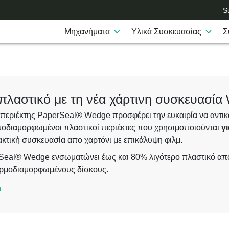
Su
Μηχανήματα
Υλικά Συσκευασίας
Σ
πλαστικό με τη νέα χάρτινη συσκευασί
εριέκτης PaperSeal® Wedge προσφέρει την ευκαιρία να αντικ
οδιαμορφωμένοι πλαστικοί περιέκτες που χρησιμοποιούνται
γ
ακτική συσκευασία απο χαρτόνι με επικάλυψη φιλμ.
Seal® Wedge ενσωματώνει έως και 80% λιγότερο πλαστικό απ
ρμοδιαμορφωμένους δίσκους.
σφέρει διαφοροποίηση στο ράφι χάρη στη δυνατότητα εκτύπω
α
τητας τόσο στο εσωτερικό όσο και στο εξωτερικό του περιέκτη. 
ια ετικέτα.
χεδιασμός της συσκευασίας φιλοξενεί μια σειρά από τυριά και