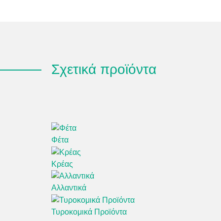
σύγκριση με 
Στην G.Mondi
παρέχει διάρ
Σχετικά προϊόντα
Τα γραφικά o
συσκευασίας 
Η τεχνολογία PLA
πολλαπλών λύσεων
Φέτα
τεχνολογία επιτρέπ
ευκαιρίες με ασφά
Κρέας
αυτή η νέα τεχνολ
εργαλείου μπορείτε
Αλλαντικά
Η PMS HELLAS με μ
με μηχανήματα συσ
Τυροκομικά Προϊόντα
και προσφέρει εξατ