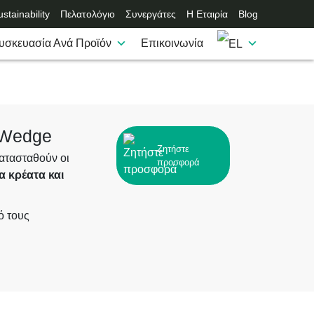
stainability
Πελατολόγιο
Συνεργάτες
Η Εταιρία
Blog
υσκευασία Ανά Προϊόν
Επικοινωνία
α Wedge
Ζητήστε
ατασταθούν οι
προσφορά
ια κρέατα και
ό τους
σης γραφικών
Αυτό αφαιρεί
 κομμένα