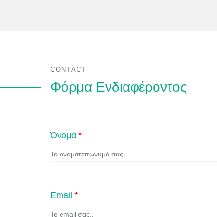
μεγάλης δυναμικότ
Η PMS HELLAS
πρ
ανταλλακτικά-συντ
τεχνικό τμήμα επα
όλες τις ημέρες τη
CONTACT
Με ιδιαίτερη χαρά 
Φόρμα Ενδιαφέροντος
που θα είναι προσ
Για περισσότερες
Όνομα
*
Email
*